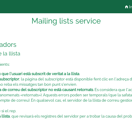
In
Mailing lists service
radors
la llista
üents:
e l'usuari està subscrit de veritat a la llista
.
subscriptor
; la pàgina del subscriptor està disponible fent clic en l'adreça
no reba els missatges tan bon punt s'envien.
de correu del subscriptor no està causant retornats
. Es considera que l'
(anomenats «retornats»). Aquests errors poden ser temporals (que la safata
ompte de correu). En qualsevol cas, el servidor de la llista de correu ges
si el rep.
llista
, que revisarà els registres del servidor per a trobar la causa del pro