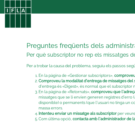
Preguntes freqüents dels administ
Per què subscriptor no rep els missatges de 
Per a trobar la causa del problema, seguiu els passos seg
En la pàgina de «Gestionar subscriptors»,
comproveu qu
Comproveu la modalitat d'entrega de missatges del 
d'entrega és «Digest», és normal que el subscriptor 
En la pàgina de «Retornats»,
comproveu que l'adreça 
missatges que se li envien generen registres d'erro 
disponible) o permanents (que l'usuari no tinga un c
massa errors.
Intenteu enviar un missatge als subscriptor
per veure 
Com última opció,
contacta amb l'administrador de la 