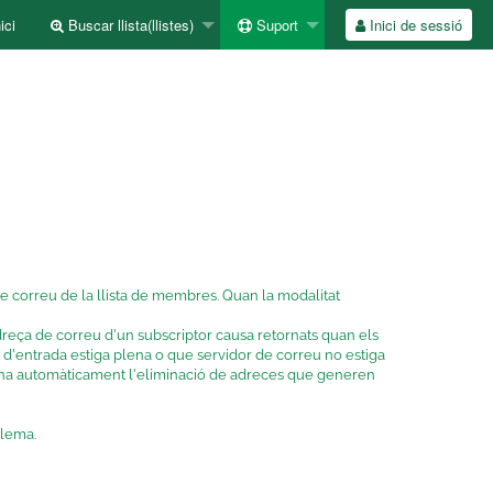
ici
Buscar llista(llistes)
Suport
Inici de sessió
 de correu de la llista de membres. Quan la modalitat
adreça de correu d'un subscriptor causa retornats quan els
 d'entrada estiga plena o que servidor de correu no estiga
tiona automàticament l'eliminació de adreces que generen
blema.